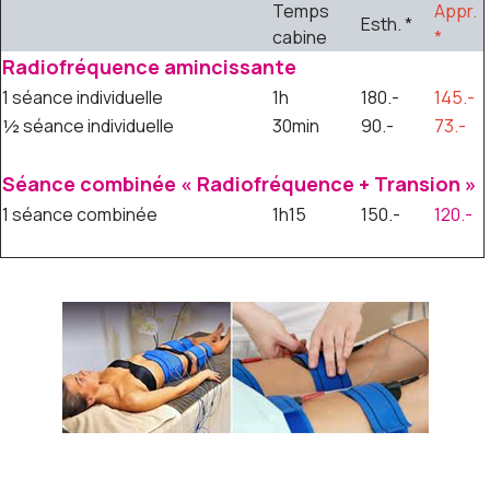
Temps
Appr.
Esth. *
cabine
*
Radiofréquence amincissante
1 séance individuelle
1h
180.-
145.-
½ séance individuelle
30min
90.-
73.-
Séance combinée « Radiofréquence + Transion »
1 séance combinée
1h15
150.-
120.-