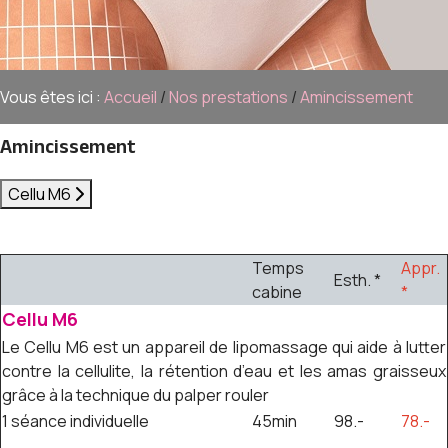
Vous êtes ici :
Accueil
/
Nos prestations
/
Amincissement
Amincissement
Cellu M6
Temps
Appr.
Esth. *
cabine
*
Cellu M6
Le Cellu M6 est un appareil de lipomassage qui aide à lutter
contre la cellulite, la rétention d’eau et les amas graisseux
grâce à la technique du palper rouler
1 séance individuelle
45min
98.-
78.-