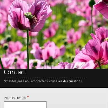
Offrez-vous un moment de beauté et
de bien-être
PRENDRE RDV >>>
Contact
N'hésitez pas à nous contacter si vous avez des questions
*
Nom et Prénom